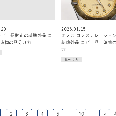
.20
2026.01.15
レザー長財布の基準外品 コ
オメガ コンステレーション
・偽物の見分け方
基準外品 コピー品・偽物
方
見分け方
2
3
4
5
10
»
...
...