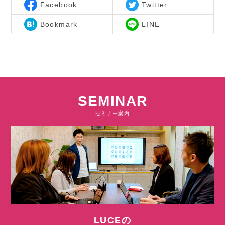
Facebook
Twitter
Bookmark
LINE
SEMINAR
セミナー案内
LUCEの