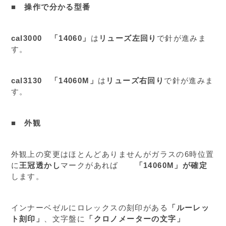
■ 操作で分かる型番
cal3000
「14060」
は
リューズ左回り
で針が進みま
す。
cal3130
「14060M」
は
リューズ右回り
で針が進みま
す。
■ 外観
外観上の変更はほとんどありませんがガラスの6時位置
に
王冠透かし
マークがあれば
「14060M」が確定
します。
インナーベゼルにロレックスの刻印がある
「ルーレッ
ト刻印」
、文字盤に
「クロノメーターの文字」